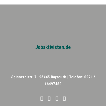
FIND MY JOB
JETZT BEWERBEN
SUCHEN
Jobaktivisten.de
Spinnereistr. 7 |
95445 Bayreuth |
Telefon: 0921 /
16497480