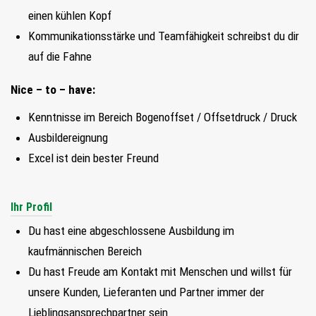
FIND MY JOB
einen kühlen Kopf
Kommunikationsstärke und Teamfähigkeit schreibst du dir
JETZT BEWERBEN
auf die Fahne
SUCHEN
Nice – to – have:
Kenntnisse im Bereich Bogenoffset / Offsetdruck / Druck
Ausbildereignung
Excel ist dein bester Freund
Ihr Profil
Du hast eine abgeschlossene Ausbildung im
kaufmännischen Bereich
Du hast Freude am Kontakt mit Menschen und willst für
unsere Kunden, Lieferanten und Partner immer der
Lieblingsansprechpartner sein