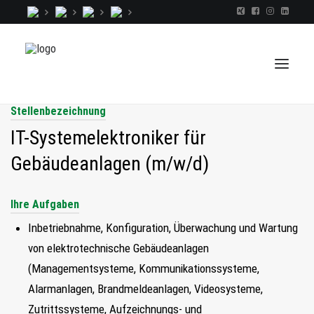
Stellenbezeichnung
IT-Systemelektroniker für
TALENTINDEX
Gebäudeanlagen (m/w/d)
CONSULTING
RECRUITING
Ihre Aufgaben
COACHING
Inbetriebnahme, Konfiguration, Überwachung und Wartung
JOBS
von elektrotechnische Gebäudeanlagen
(Managementsysteme, Kommunikationssysteme,
EXTRA
Alarmanlagen, Brandmeldeanlagen, Videosysteme,
KOPF
Zutrittssysteme, Aufzeichnungs- und