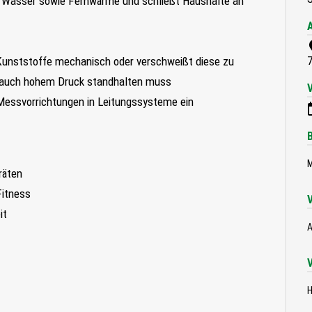
s, Wasser sowie Fernwärme und schließt Haushalte an
Kunststoffe mechanisch oder verschweißt diese zu
ie auch hohem Druck standhalten muss
Messvorrichtungen in Leitungssysteme ein
M
räten
Fitness
it
A
H