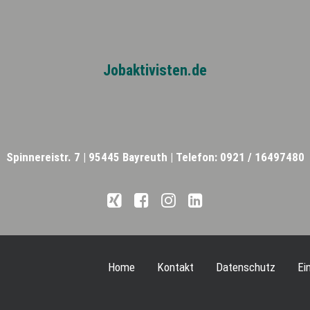
Jobaktivisten.de
Spinnereistr. 7 |
95445 Bayreuth |
Telefon: 0921 / 16497480
Home
Kontakt
Datenschutz
Ei