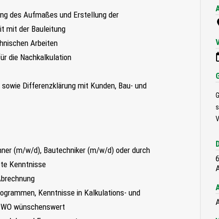
ung des Aufmaßes und Erstellung der
 mit der Bauleitung
chnischen Arbeiten
ür die Nachkalkulation
owie Differenzklärung mit Kunden, Bau- und
G
s
V
er (m/w/d), Bautechniker (m/w/d) oder durch
6
ete Kenntnisse
A
 Abrechnung
ogrammen, Kenntnisse in Kalkulations- und
A
iTWO wünschenswert